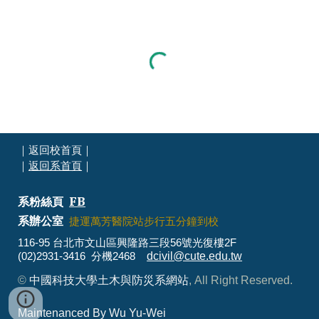
｜
返回校首頁
｜
｜
返回系首頁
｜
系粉絲頁
FB
系辦公室
捷運萬芳醫院站步行五分鐘到校
116-95 台北市文山區興隆路三段56號光復樓2F
dcivil@cute.edu.tw
(02)2931-3416 分機2468
©
中國科技大學土木與防災系網站
, All Right Reserved.
Maintenanced By
Wu Yu-Wei